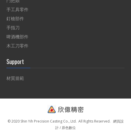
門把類
手工具零件
釘槍部件
手指刀
啤酒機部件
木工刀零件
Support
材質規範
© 2020 Shin Yih Precision Casting Co., Ltd. All Rights Reserved.
網頁設
計 / 原色數位