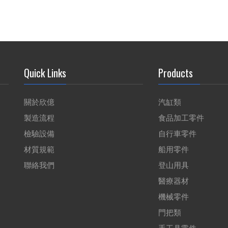
Quick Links
Products
關於欣億
汽缸類
製造流程
食品加工零件
檢驗設備
自行車零件
材質規範
船用零件
聯絡我們
登山用具
醫療器材
機械零件
門把類