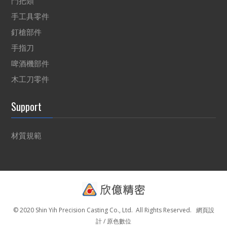
門把類
手工具零件
釘槍部件
手指刀
啤酒機部件
木工刀零件
Support
材質規範
© 2020 Shin Yih Precision Casting Co., Ltd. All Rights Reserved.
網頁設
計 / 原色數位