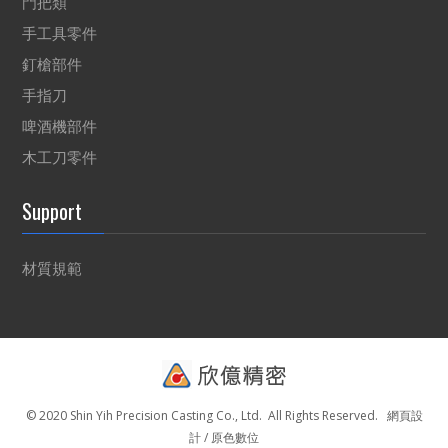
門把類
手工具零件
釘槍部件
手指刀
啤酒機部件
木工刀零件
Support
材質規範
© 2020 Shin Yih Precision Casting Co., Ltd. All Rights Reserved.
網頁設
計 / 原色數位